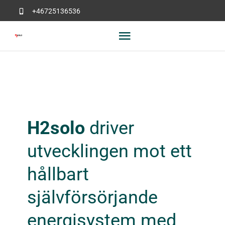
Skip
+46725136536
to
Toggle
content
Navigation
Hem
Kontakt
H2solo
driver
utvecklingen mot ett
hållbart
självförsörjande
energisystem med